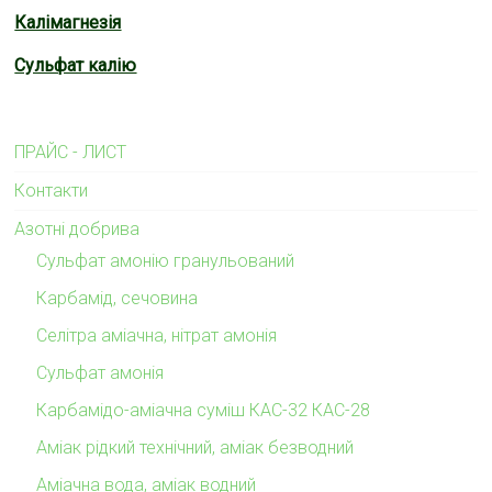
Калімагнезія
Сульфат калію
ПРАЙС - ЛИСТ
Контакти
Азотні добрива
Сульфат амонію гранульований
Карбамід, сечовина
Селітра аміачна, нітрат амонія
Сульфат амонія
Карбамідо-аміачна суміш КАС-32 КАС-28
Аміак рідкий технічний, аміак безводний
Аміачна вода, аміак водний