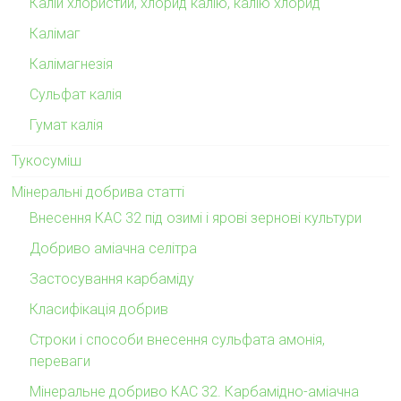
Калій хлористий, хлорид калію, калію хлорид
Калімаг
Калімагнезія
Сульфат калія
Гумат калія
Тукосуміш
Мінеральні добрива статті
Внесення КАС 32 під озимі і ярові зернові культури
Добриво аміачна селітра
Застосування карбаміду
Класифікація добрив
Строки і способи внесення сульфата амонія,
переваги
Мінеральне добриво КАС 32. Карбамідно-аміачна