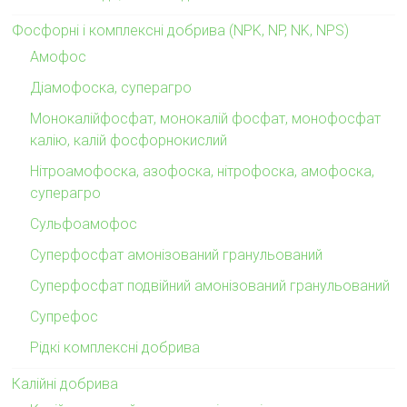
Фосфорні і комплексні добрива (NPK, NP, NK, NPS)
Амофос
Діамофоска, суперагро
Монокалійфосфат, монокалій фосфат, монофосфат
калію, калій фосфорнокислий
Нітроамофоска, азофоска, нітрофоска, амофоска,
суперагро
Сульфоамофос
Суперфосфат амонізований гранульований
Суперфосфат подвійний амонізований гранульований
Супрефос
Рідкі комплексні добрива
Калійні добрива