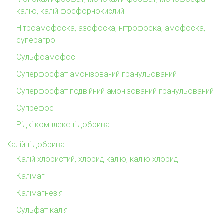
калію, калій фосфорнокислий
Нітроамофоска, азофоска, нітрофоска, амофоска,
суперагро
Сульфоамофос
Суперфосфат амонізований гранульований
Суперфосфат подвійний амонізований гранульований
Супрефос
Рідкі комплексні добрива
Калійні добрива
Калій хлористий, хлорид калію, калію хлорид
Калімаг
Калімагнезія
Сульфат калія