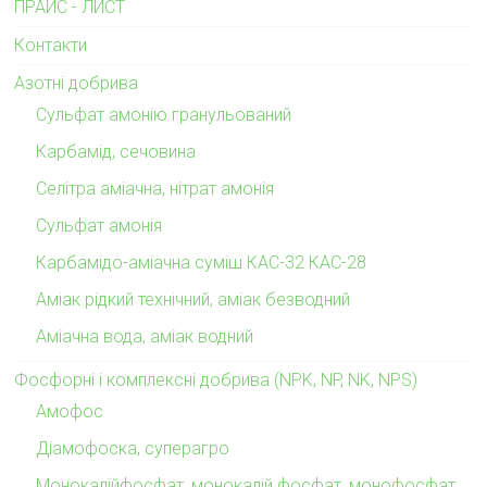
ПРАЙС - ЛИСТ
Контакти
Азотні добрива
Сульфат амонію гранульований
Карбамід, сечовина
Селітра аміачна, нітрат амонія
Сульфат амонія
Карбамідо-аміачна суміш КАС-32 КАС-28
Аміак рідкий технічний, аміак безводний
Аміачна вода, аміак водний
Фосфорні і комплексні добрива (NPK, NP, NK, NPS)
Амофос
Діамофоска, суперагро
Монокалійфосфат, монокалій фосфат, монофосфат