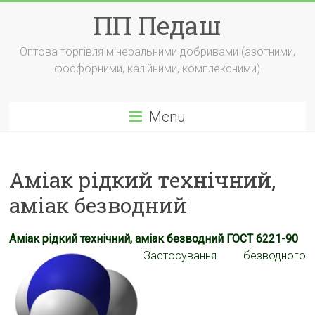
Skip
ПП Педаш
to
content
Оптова торгівля мінеральними добривами (азотними,
фосфорними, калійними, комплексними)
Menu
Аміак рідкий технічний,
аміак безводний
Аміак рідкий технічний, аміак безводний ГОСТ 6221-90
Застосування безводного