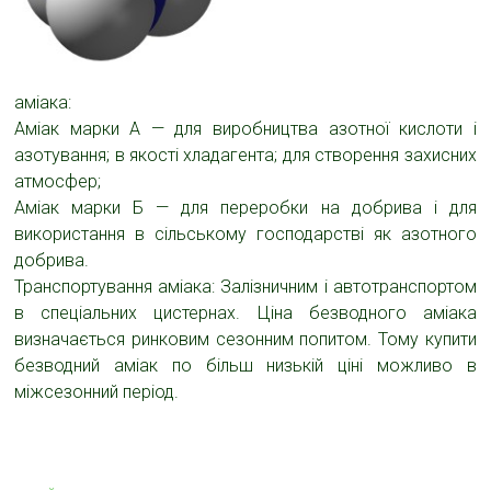
аміака:
Аміак марки А — для виробництва азотної кислоти і
азотування; в якості хладагента; для створення захисних
атмосфер;
Аміак марки Б — для переробки на
добрива
і для
використання в сільському господарстві як
азотного
доб
рива.
Транспортування аміака: Залізничним і автотранспортом
в спеціальних цистернах.
Ціна безводного аміака
визначається ринковим сезонним попитом. Тому
купити
безводний аміак
по більш низькій ціні можливо в
міжсезонний період.